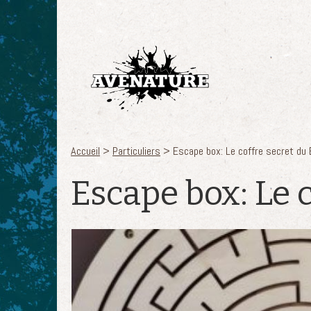
Aller au contenu principal
Accueil
>
Particuliers
> Escape box: Le coffre secret du
Vous êtes ici
Escape box: Le 