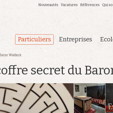
Nouveautés
Vacatures
Références
Qui s
Particuliers
Entreprises
Ecol
 Baron Waldeck
coffre secret du Bar