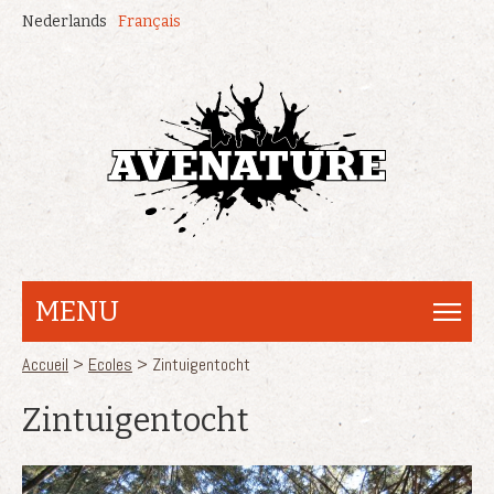
Aller au contenu principal
Nederlands
Français
MENU
Vous êtes ici
Accueil
>
Ecoles
> Zintuigentocht
Zintuigentocht