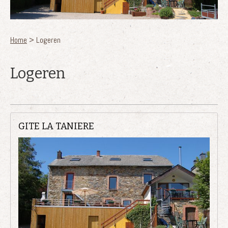
U bent hier
Home
> Logeren
Logeren
GITE LA TANIERE