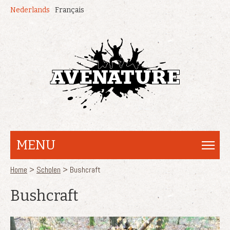
Overslaan en naar de inhoud gaan
Nederlands
Français
MENU
U bent hier
Home
>
Scholen
> Bushcraft
Bushcraft