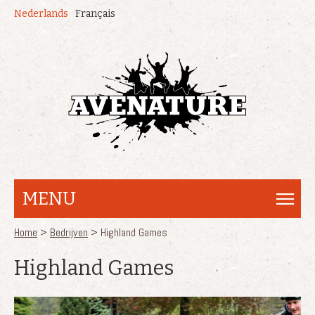
Overslaan en naar de inhoud gaan
Nederlands
Français
MENU
U bent hier
Home
>
Bedrijven
> Highland Games
Highland Games