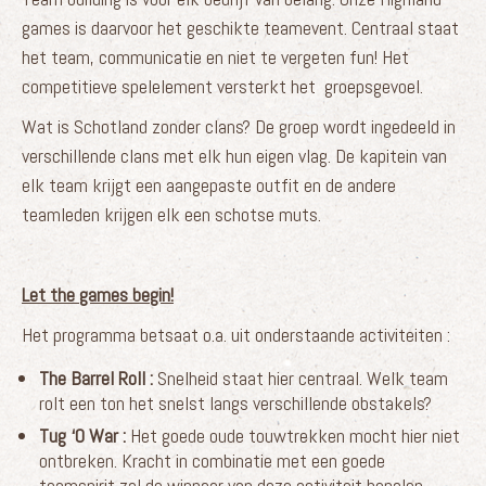
games is daarvoor het geschikte teamevent. Centraal staat
het team, communicatie en niet te vergeten fun! Het
competitieve spelelement versterkt het groepsgevoel.
Wat is Schotland zonder clans? De groep wordt ingedeeld in
verschillende clans met elk hun eigen vlag. De kapitein van
elk team krijgt een aangepaste outfit en de andere
teamleden krijgen elk een schotse muts.
Let the games begin!
Het programma betsaat o.a. uit onderstaande activiteiten :
The Barrel Roll :
Snelheid staat hier centraal. Welk team
rolt een ton het snelst langs verschillende obstakels?
Tug ‘O War :
Het goede oude touwtrekken mocht hier niet
ontbreken. Kracht in combinatie met een goede
teamspirit zal de winnaar van deze activiteit bepalen.