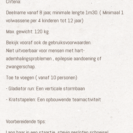
Criteria:
Deelname vanaf 8 jaar, minimale lengte 1m30. ( Minimaal 1
volwassene per 4 kinderen tot 12 jaar)
Max. gewicht: 120 kg.
Bekijk vooraf ook de gebruiksvoorwaarden.
Niet uitvoerbaar voor mensen met hart-
ademhalingsproblemen , epilepsie aandoening of
zwangerschap.
Toe te voegen ( vanaf 10 personen)
- Gladiator run: Een verticale stormbaan
- Kratstapelen: Een opbouwende teamactiviteit
Voorbereidende tips:
Lang haar in een staartje, stevig gesloten schoeisel,