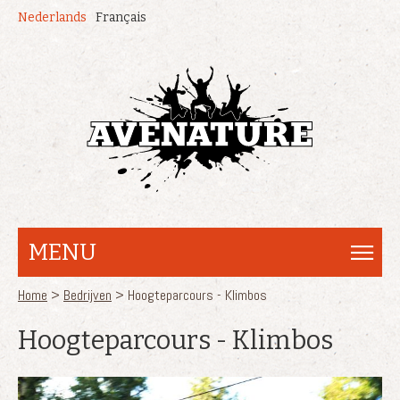
Overslaan en naar de inhoud gaan
Nederlands
Français
MENU
U bent hier
Home
>
Bedrijven
> Hoogteparcours - Klimbos
Hoogteparcours - Klimbos