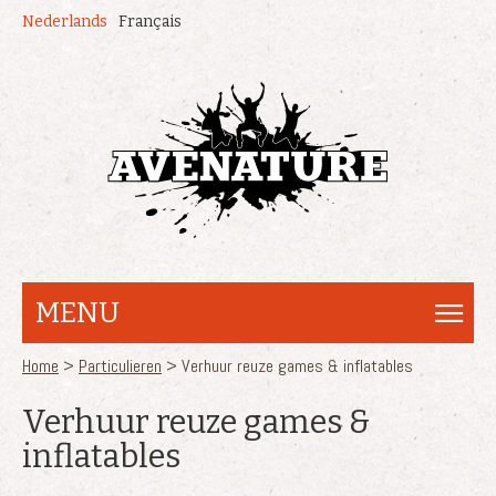
Overslaan en naar de inhoud gaan
Nederlands
Français
MENU
U bent hier
Home
>
Particulieren
> Verhuur reuze games & inflatables
Verhuur reuze games &
inflatables