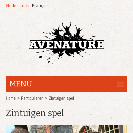
Overslaan en naar de inhoud gaan
Nederlands
Français
MENU
U bent hier
Home
>
Particulieren
> Zintuigen spel
Zintuigen spel