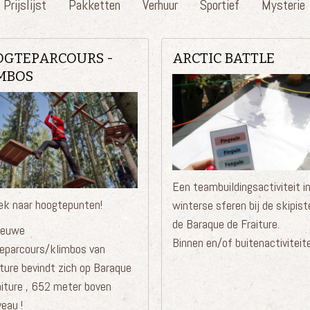
Prijslijst
Pakketten
Verhuur
Sportief
Mysterie
GTEPARCOURS -
ARCTIC BATTLE
MBOS
Een teambuildingsactiviteit i
ek naar hoogtepunten!
winterse sferen bij de skipist
de Baraque de Fraiture.
ieuwe
Binnen en/of buitenactiviteit
eparcours/klimbos van
ture bevindt zich op Baraque
aiture , 652 meter boven
eau !