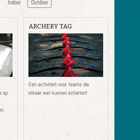
Indoor
Outdoor
ARCHERY TAG
n
Een activiteit voor teams die
e op
elkaar wel kunnen schieten!
en.