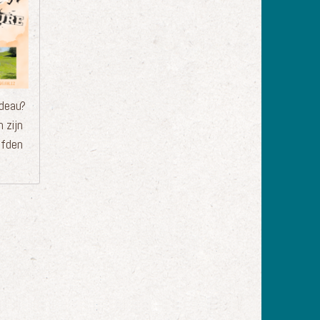
adeau?
 zijn
efden