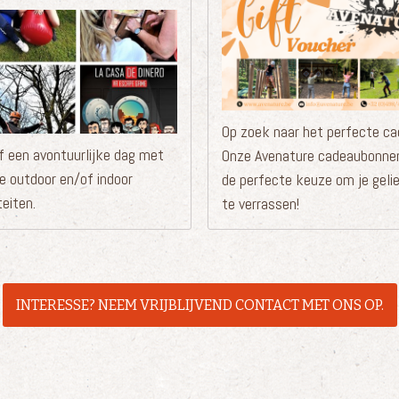
Op zoek naar het perfecte c
f een avontuurlijke dag met
Onze Avenature cadeaubonnen
se outdoor en/of indoor
de perfecte keuze om je geli
teiten.
te verrassen!
INTERESSE? NEEM VRIJBLIJVEND CONTACT MET ONS OP.