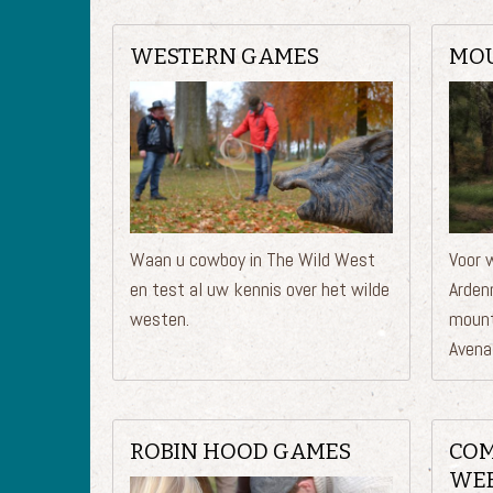
WESTERN GAMES
MOU
Waan u cowboy in The Wild West
Voor w
en test al uw kennis over het wilde
Arden
westen.
mount
Avenat
ROBIN HOOD GAMES
COM
WE