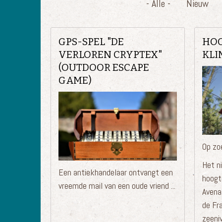
- Alle -
Nieuw
GPS-SPEL "DE
HOO
VERLOREN CRYPTEX"
KLI
(OUTDOOR ESCAPE
GAME)
Op zo
Het n
Een antiekhandelaar ontvangt een
hoogt
vreemde mail van een oude vriend ...
Avena
de Fr
zeeniv